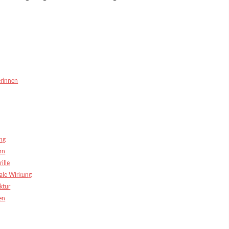
gerinnen
ng
ern
ille
ale Wirkung
ktur
en