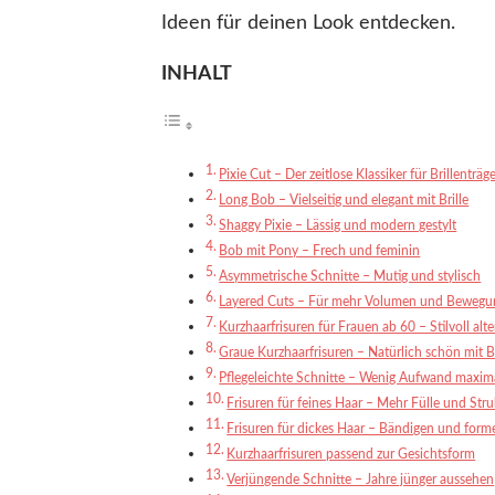
Ideen für deinen Look entdecken.
INHALT
Pixie Cut – Der zeitlose Klassiker für Brillenträ
Long Bob – Vielseitig und elegant mit Brille
Shaggy Pixie – Lässig und modern gestylt
Bob mit Pony – Frech und feminin
Asymmetrische Schnitte – Mutig und stylisch
Layered Cuts – Für mehr Volumen und Bewegu
Kurzhaarfrisuren für Frauen ab 60 – Stilvoll alt
Graue Kurzhaarfrisuren – Natürlich schön mit Br
Pflegeleichte Schnitte – Wenig Aufwand maxim
Frisuren für feines Haar – Mehr Fülle und Stru
Frisuren für dickes Haar – Bändigen und form
Kurzhaarfrisuren passend zur Gesichtsform
Verjüngende Schnitte – Jahre jünger aussehen