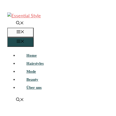
Zum
Inhalt
springen
Menü
Menü
Home
Hairstyles
Mode
Beauty
Über uns