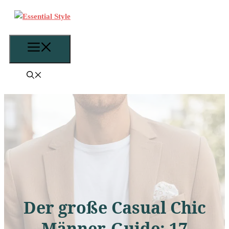
Zum
Inhalt
springen
Menü
Der große Casual Chic
Männer-Guide: 17