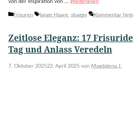
von der Inspiration von …
Weiterlesen
Kategorien
Schlagwörter
Frisuren
lange Haare
,
shaggy
Kommentar hint
Zeitlose Eleganz: 17 Frisurid
Tag und Anlass Veredeln
7. Oktober 2025
22. April 2025
von
Magdalena J.