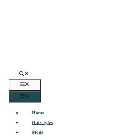
Zum
Inhalt
springen
Menü
Menü
Home
Hairstyles
Mode