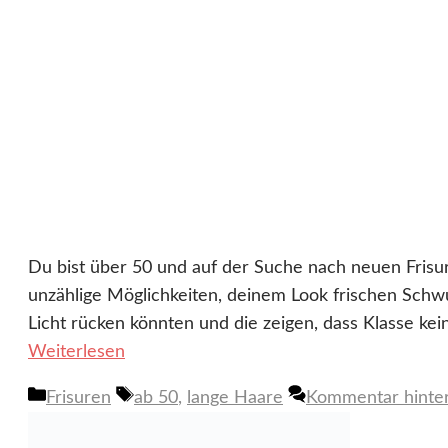
Du bist über 50 und auf der Suche nach neuen Frisure
unzählige Möglichkeiten, deinem Look frischen Schwun
Licht rücken könnten und die zeigen, dass Klasse kei
Weiterlesen
Kategorien
Schlagwörter
Frisuren
ab 50
,
lange Haare
Kommentar hinter