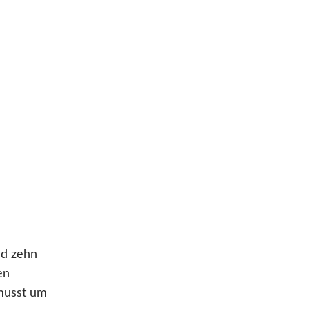
nd zehn
en
 musst um